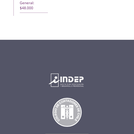
General:
$48.000