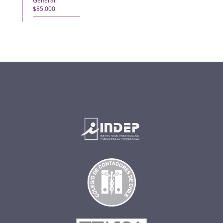
General:
$85.000