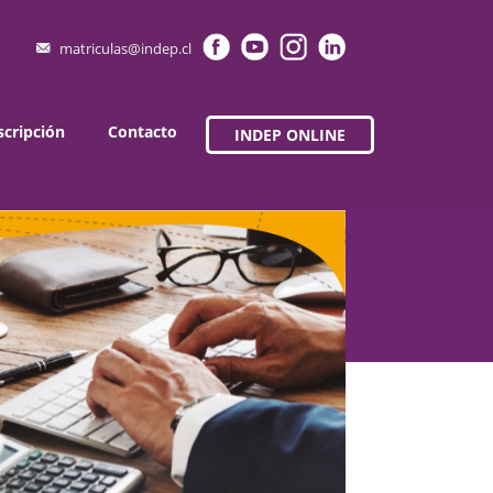
matriculas@indep.cl
scripción
Contacto
INDEP ONLINE