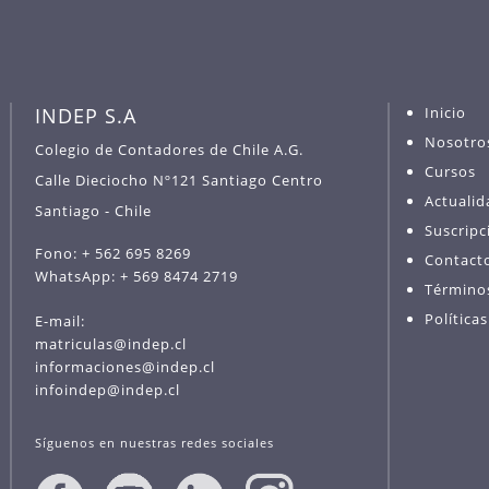
INDEP S.A
Inicio
Nosotro
Colegio de Contadores de Chile A.G.
Cursos
Calle Dieciocho Nº121 Santiago Centro
Actualid
Santiago - Chile
Suscripc
Fono: + 562 695 8269
Contact
WhatsApp: + 569 8474 2719
Término
Política
E-mail:
matriculas@indep.cl
informaciones@indep.cl
infoindep@indep.cl
Síguenos en nuestras redes sociales