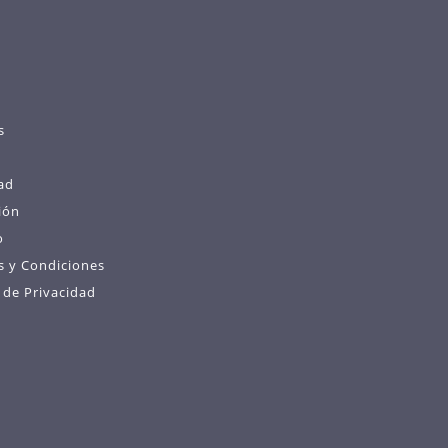
s
ad
ión
o
s y Condiciones
s de Privacidad