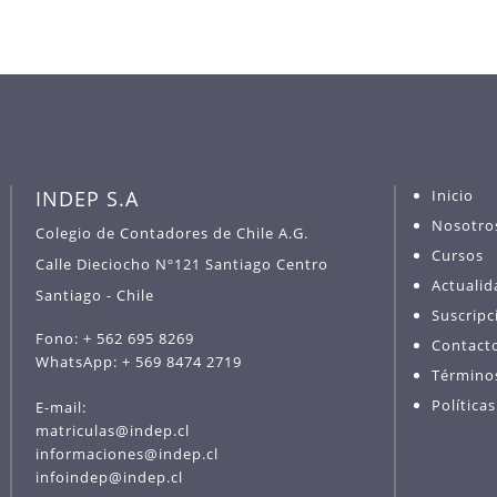
INDEP S.A
Inicio
Nosotro
Colegio de Contadores de Chile A.G.
Cursos
Calle Dieciocho Nº121 Santiago Centro
Actualid
Santiago - Chile
Suscripc
Fono: + 562 695 8269
Contact
WhatsApp: + 569 8474 2719
Término
Política
E-mail:
matriculas@indep.cl
informaciones@indep.cl
infoindep@indep.cl