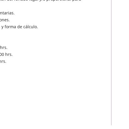
ntarias.
iones.
 y forma de cálculo.
hrs.
00 hrs.
hrs.