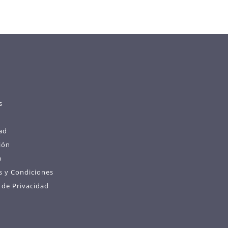
s
ad
ión
o
s y Condiciones
s de Privacidad