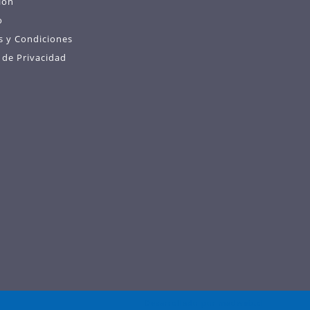
ión
o
s y Condiciones
s de Privacidad
Desarrollado por
madweb.cl