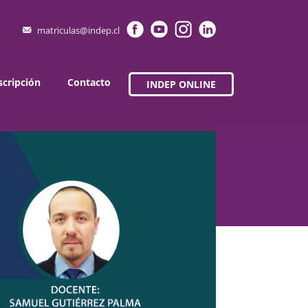
matriculas@indep.cl
scripción
Contacto
INDEP ONLINE