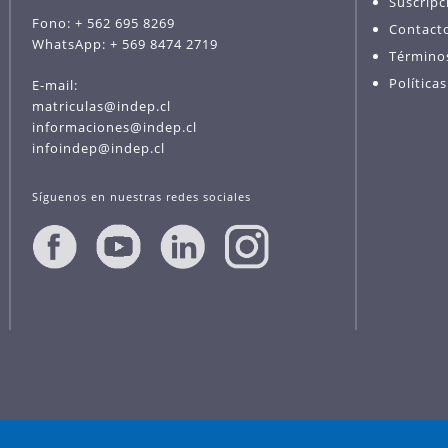
Suscripc
Fono: + 562 695 8269
Contact
WhatsApp: + 569 8474 2719
Término
Política
E-mail:
matriculas@indep.cl
informaciones@indep.cl
infoindep@indep.cl
Síguenos en nuestras redes sociales