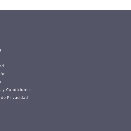
s
ad
ión
o
s y Condiciones
s de Privacidad