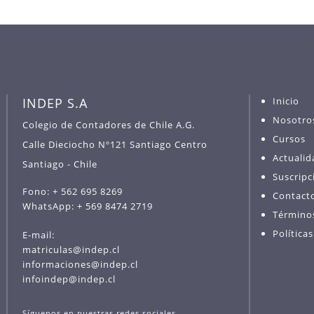
INDEP S.A
Inicio
Nosotro
Colegio de Contadores de Chile A.G.
Cursos
Calle Dieciocho Nº121 Santiago Centro
Actualid
Santiago - Chile
Suscripc
Fono: + 562 695 8269
Contact
WhatsApp: + 569 8474 2719
Término
Política
E-mail:
matriculas@indep.cl
informaciones@indep.cl
infoindep@indep.cl
Síguenos en nuestras redes sociales