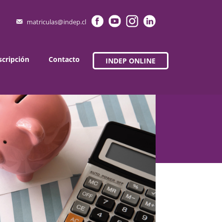
matriculas@indep.cl
scripción
Contacto
INDEP ONLINE