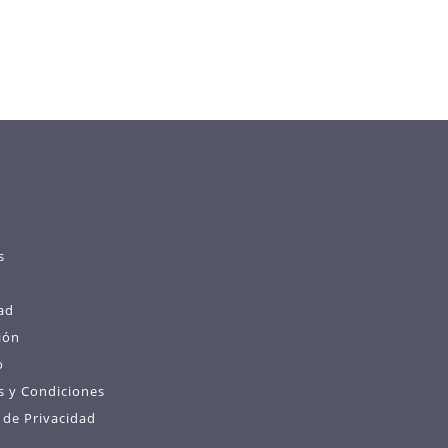
s
ad
ión
o
s y Condiciones
s de Privacidad