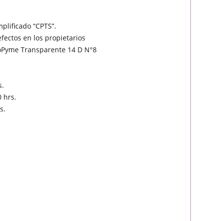
mplificado “CPTS”.
efectos en los propietarios
roPyme Transparente 14 D N°8
s.
0 hrs.
s.