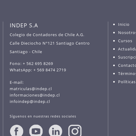
INDEP S.A
Inicio
Nosotro
Colegio de Contadores de Chile A.G.
Cursos
Calle Dieciocho Nº121 Santiago Centro
Actualid
Santiago - Chile
Suscripc
Fono: + 562 695 8269
Contact
WhatsApp: + 569 8474 2719
Término
Política
E-mail:
matriculas@indep.cl
informaciones@indep.cl
infoindep@indep.cl
Síguenos en nuestras redes sociales