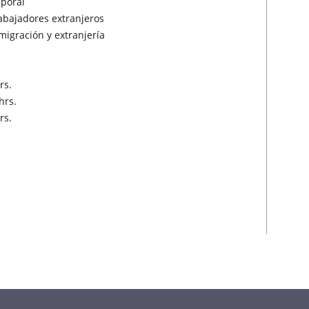
mporal
rabajadores extranjeros
migración y extranjería
rs.
hrs.
rs.