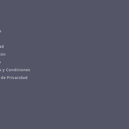
s
ad
ión
o
s y Condiciones
s de Privacidad