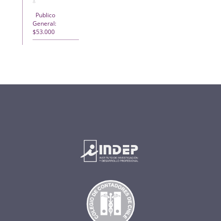
Publico
General:
$53.000